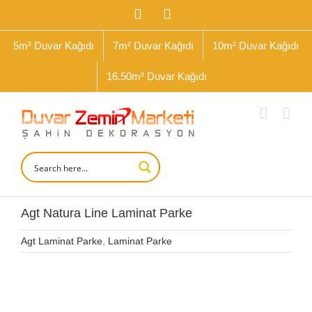
İçeriğe
Facebook
Instagram
geç
5m² Duvar Kağıdı
7m² Duvar Kağıdı
10m² Duvar Kağıdı
16.50m² Duvar Kağıdı
Agt Natura Line Laminat Parke
Agt Laminat Parke
,
Laminat Parke