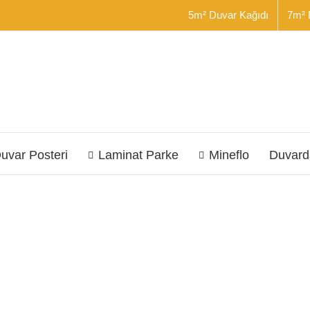
5m² Duvar Kağıdı
7m² 
uvar Posteri
Laminat Parke
Mineflo
Duvard