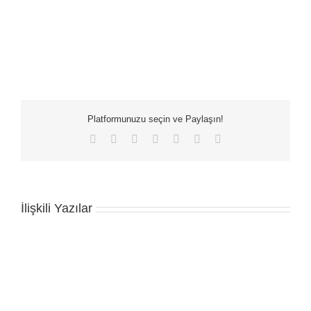
Platformunuzu seçin ve Paylaşın!
Facebook
X
LinkedIn
WhatsApp
Tumblr
Pinterest
E-
posta
İlişkili Yazılar