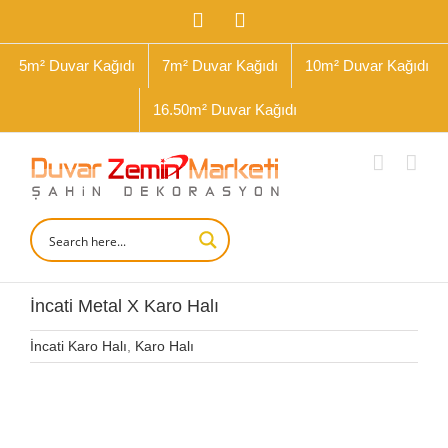
İçeriğe
Facebook
Instagram
geç
5m² Duvar Kağıdı
7m² Duvar Kağıdı
10m² Duvar Kağıdı
16.50m² Duvar Kağıdı
İncati Metal X Karo Halı
İncati Karo Halı
,
Karo Halı