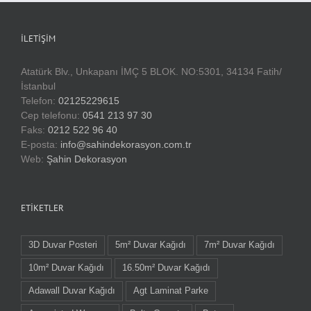
İLETIŞIM
Atatürk Blv., Unkapanı İMÇ 5 BLOK. NO:5301, 34134 Fatih/
İstanbul
Telefon:
02125229615
Cep telefonu:
0541 213 97 30
Faks:
0212 522 96 40
E-posta:
info@sahindekorasyon.com.tr
Web:
Şahin Dekorasyon
ETIKETLER
3D Duvar Posteri
5m² Duvar Kağıdı
7m² Duvar Kağıdı
10m² Duvar Kağıdı
16.50m² Duvar Kağıdı
Adawall Duvar Kağıdı
Agt Laminat Parke