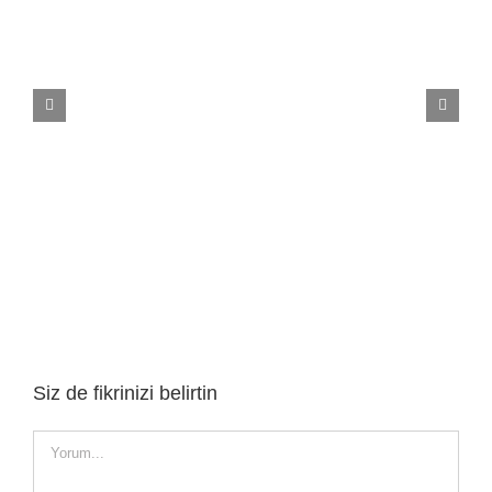
Carpet Tiles Karo Halı
Siz de fikrinizi belirtin
Yorum