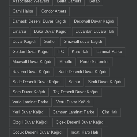
Associated Weavers
Balta Carpets
Betap
Cami Halısı
Condor Arpets
Damask Desenli Duvar Kağıdı
Decowall Duvar Kağıdı
Dinarsu
Duka Duvar Kağıdı
Duvardan Duvara Halı
Duvar Kağıdı
Gerflor
Gmzwall duvar kağıdı
Golden Duvar Kağıdı
ITC
Karo Halı
Laminat Parke
Maxwall Duvar Kağıdı
Mineflo
Perde Sistemleri
Ravena Duvar Kağıdı
Sade Desenli Duvar Kağıdı
Sade Desenli Duvar Kağıdı
Samur
Simli Duvar Kağıdı
Som Duvar Kağıdı
Taş Desenli Duvar Kağıdı
Vario Laminat Parke
Vertu Duvar Kağıdı
Yerli Duvar Kağıdı
Çamsan Laminat Parke
Çim Halı
Çizgili Duvar Kağıdı
Çiçek Desenli Duvar Kağıdı
Çocuk Desenli Duvar Kağıdı
İncati Karo Halı