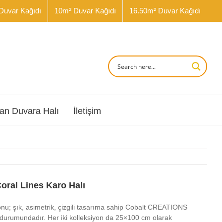
Duvar Kağıdı
10m² Duvar Kağıdı
16.50m² Duvar Kağıdı
an Duvara Halı
İletişim
oral Lines Karo Halı
onu; şık, asimetrik, çizgili tasarıma sahip Cobalt CREATIONS
durumundadır. Her iki kolleksiyon da 25×100 cm olarak