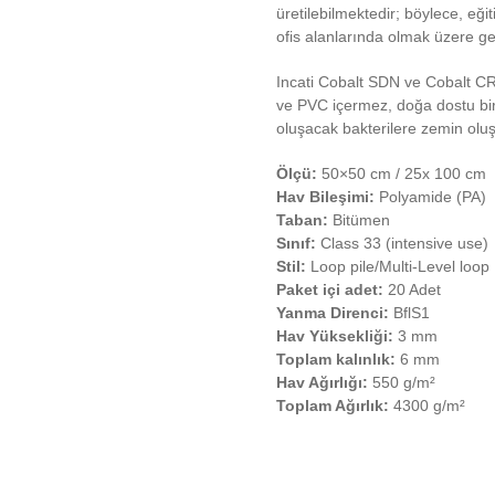
üretilebilmektedir; böylece, eğ
ofis alanlarında olmak üzere ge
Incati Cobalt SDN ve Cobalt CR
ve PVC içermez, doğa dostu bir 
oluşacak bakterilere zemin olu
Ölçü:
50×50 cm / 25x 100 cm
Hav Bileşimi:
Polyamide (PA)
Taban:
Bitümen
Sınıf:
Class 33 (intensive use)
Stil:
Loop pile/Multi-Level loop
Paket içi adet:
20 Adet
Yanma Direnci:
BflS1
Hav Yüksekliği:
3 mm
Toplam kalınlık:
6 mm
Hav Ağırlığı:
550 g/m²
Toplam Ağırlık:
4300 g/m²