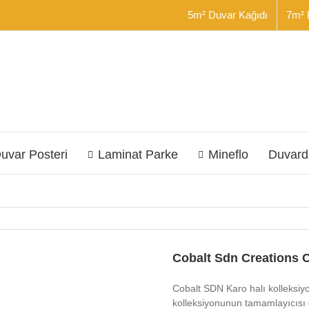
5m² Duvar Kağıdı
7m² 
uvar Posteri
Laminat Parke
Mineflo
Duvard
Cobalt Sdn Creations C
Cobalt SDN Karo halı kolleksiy
kolleksiyonunun tamamlayıcısı 