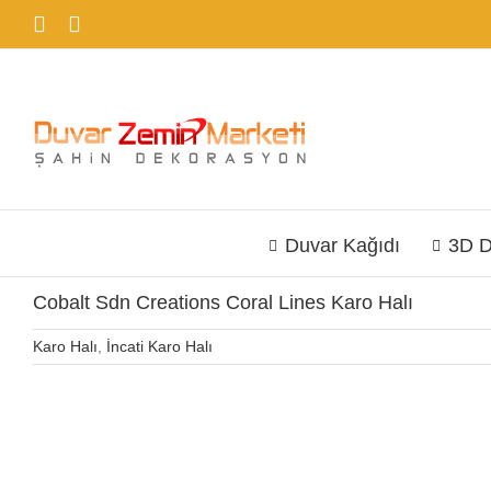
İçeriğe
Facebook
Instagram
geç
Duvar Kağıdı
3D D
Cobalt Sdn Creations Coral Lines Karo Halı
Karo Halı
,
İncati Karo Halı