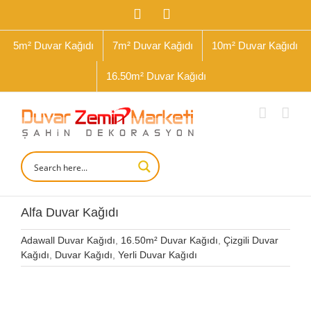
İçeriğe
Facebook
Instagram
geç
5m² Duvar Kağıdı
7m² Duvar Kağıdı
10m² Duvar Kağıdı
16.50m² Duvar Kağıdı
Alfa Duvar Kağıdı
Adawall Duvar Kağıdı
,
16.50m² Duvar Kağıdı
,
Çizgili Duvar
Kağıdı
,
Duvar Kağıdı
,
Yerli Duvar Kağıdı