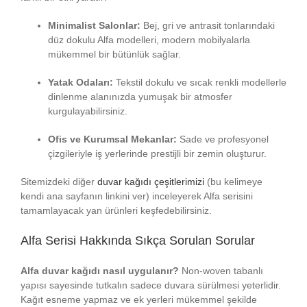
Minimalist Salonlar:
Bej, gri ve antrasit tonlarındaki
düz dokulu Alfa modelleri, modern mobilyalarla
mükemmel bir bütünlük sağlar.
Yatak Odaları:
Tekstil dokulu ve sıcak renkli modellerle
dinlenme alanınızda yumuşak bir atmosfer
kurgulayabilirsiniz.
Ofis ve Kurumsal Mekanlar:
Sade ve profesyonel
çizgileriyle iş yerlerinde prestijli bir zemin oluşturur.
Sitemizdeki diğer
duvar kağıdı çeşitlerimizi
(bu kelimeye
kendi ana sayfanın linkini ver) inceleyerek Alfa serisini
tamamlayacak yan ürünleri keşfedebilirsiniz.
Alfa Serisi Hakkında Sıkça Sorulan Sorular
Alfa duvar kağıdı nasıl uygulanır?
Non-woven tabanlı
yapısı sayesinde tutkalın sadece duvara sürülmesi yeterlidir.
Kağıt esneme yapmaz ve ek yerleri mükemmel şekilde