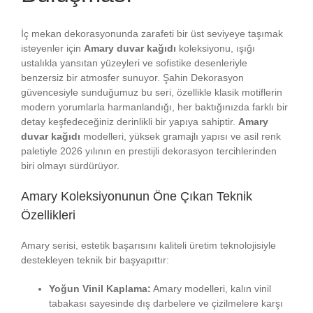
İç mekan dekorasyonunda zarafeti bir üst seviyeye taşımak
isteyenler için
Amary duvar kağıdı
koleksiyonu, ışığı
ustalıkla yansıtan yüzeyleri ve sofistike desenleriyle
benzersiz bir atmosfer sunuyor. Şahin Dekorasyon
güvencesiyle sunduğumuz bu seri, özellikle klasik motiflerin
modern yorumlarla harmanlandığı, her baktığınızda farklı bir
detay keşfedeceğiniz derinlikli bir yapıya sahiptir.
Amary
duvar kağıdı
modelleri, yüksek gramajlı yapısı ve asil renk
paletiyle 2026 yılının en prestijli dekorasyon tercihlerinden
biri olmayı sürdürüyor.
Amary Koleksiyonunun Öne Çıkan Teknik
Özellikleri
Amary serisi, estetik başarısını kaliteli üretim teknolojisiyle
destekleyen teknik bir başyapıttır:
Yoğun Vinil Kaplama:
Amary modelleri, kalın vinil
tabakası sayesinde dış darbelere ve çizilmelere karşı