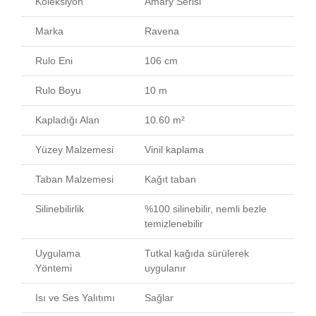
Koleksiyon
Amary Serisi
Marka
Ravena
Rulo Eni
106 cm
Rulo Boyu
10 m
Kapladığı Alan
10.60 m²
Yüzey Malzemesi
Vinil kaplama
Taban Malzemesi
Kağıt taban
Silinebilirlik
%100 silinebilir, nemli bezle
temizlenebilir
Uygulama
Tutkal kağıda sürülerek
Yöntemi
uygulanır
Isı ve Ses Yalıtımı
Sağlar