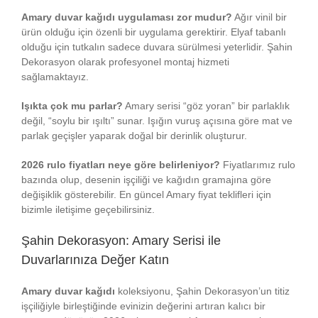
Amary duvar kağıdı uygulaması zor mudur?
Ağır vinil bir
ürün olduğu için özenli bir uygulama gerektirir. Elyaf tabanlı
olduğu için tutkalın sadece duvara sürülmesi yeterlidir. Şahin
Dekorasyon olarak profesyonel montaj hizmeti
sağlamaktayız.
Işıkta çok mu parlar?
Amary serisi “göz yoran” bir parlaklık
değil, “soylu bir ışıltı” sunar. Işığın vuruş açısına göre mat ve
parlak geçişler yaparak doğal bir derinlik oluşturur.
2026 rulo fiyatları neye göre belirleniyor?
Fiyatlarımız rulo
bazında olup, desenin işçiliği ve kağıdın gramajına göre
değişiklik gösterebilir. En güncel Amary fiyat teklifleri için
bizimle iletişime geçebilirsiniz.
Şahin Dekorasyon: Amary Serisi ile
Duvarlarınıza Değer Katın
Amary duvar kağıdı
koleksiyonu, Şahin Dekorasyon’un titiz
işçiliğiyle birleştiğinde evinizin değerini artıran kalıcı bir