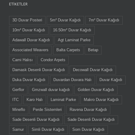
ETIKETLER
3D Duvar Posteri
5m² Duvar Kağıdı
7m² Duvar Kağıdı
10m² Duvar Kağıdı
16.50m² Duvar Kağıdı
Adawall Duvar Kağıdı
Agt Laminat Parke
Associated Weavers
Balta Carpets
Betap
Cami Halısı
Condor Arpets
Damask Desenli Duvar Kağıdı
Decowall Duvar Kağıdı
Duka Duvar Kağıdı
Duvardan Duvara Halı
Duvar Kağıdı
Gerflor
Gmzwall duvar kağıdı
Golden Duvar Kağıdı
ITC
Karo Halı
Laminat Parke
Makro Duvar Kağıdı
Mineflo
Perde Sistemleri
Ravena Duvar Kağıdı
Sade Desenli Duvar Kağıdı
Sade Desenli Duvar Kağıdı
Samur
Simli Duvar Kağıdı
Som Duvar Kağıdı