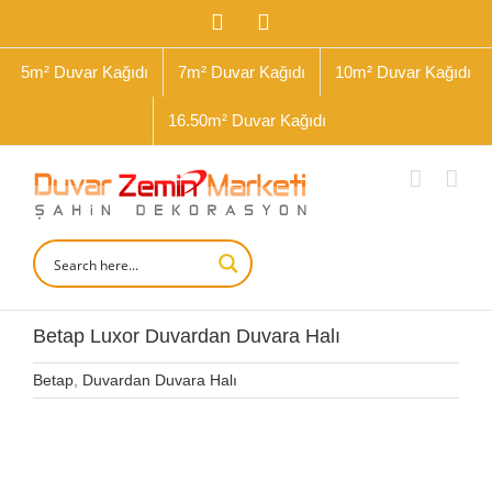
İçeriğe
Facebook
Instagram
geç
5m² Duvar Kağıdı
7m² Duvar Kağıdı
10m² Duvar Kağıdı
16.50m² Duvar Kağıdı
Betap Luxor Duvardan Duvara Halı
Betap
,
Duvardan Duvara Halı