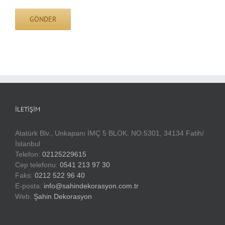
İLETIŞIM
Atatürk Blv., Unkapanı İMÇ 5 BLOK. NO:5301, 34134 Fatih/
İstanbul
Telefon:
02125229615
Cep telefonu:
0541 213 97 30
Faks:
0212 522 96 40
E-posta:
info@sahindekorasyon.com.tr
Web:
Şahin Dekorasyon