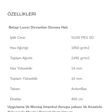
ÖZELLİKLERİ
Betap Luxor Duvardan Duvara Halı
İplik Cinsi:
%100 PES SD
Hav Ağırlığı:
1850 gr/m2
Toplam Ağırlık:
2495 gr/m2
Hav Yükseklik:
14 mm
Toplam Yükseklik:
16 mm
Taban:
ActionBac
Ebatlar:
400 cm
Uygulama Ve Montaj İstanbul Avrupa yakası Ve Anadolu
Yakasında Montaj Hizmeti Vermekteyiz.