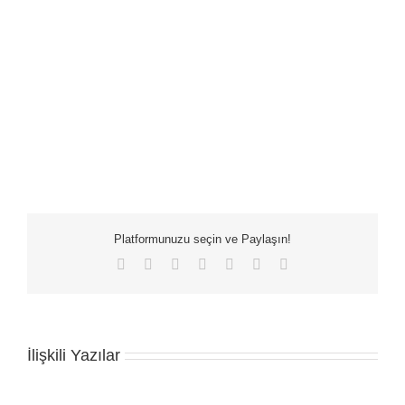
Platformunuzu seçin ve Paylaşın!
Facebook
X
LinkedIn
WhatsApp
Tumblr
Pinterest
E-
posta
İlişkili Yazılar