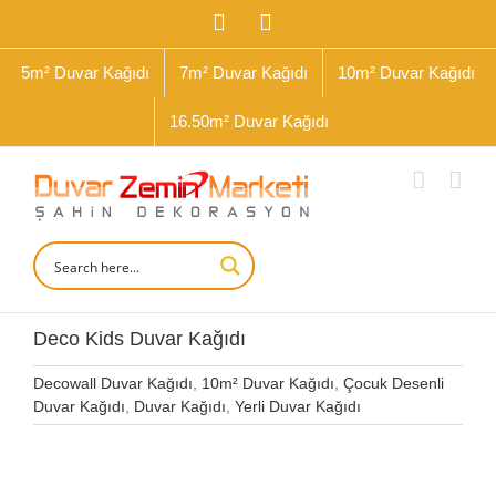
İçeriğe
Facebook
Instagram
geç
5m² Duvar Kağıdı
7m² Duvar Kağıdı
10m² Duvar Kağıdı
16.50m² Duvar Kağıdı
Deco Kids Duvar Kağıdı
Decowall Duvar Kağıdı
,
10m² Duvar Kağıdı
,
Çocuk Desenli
Duvar Kağıdı
,
Duvar Kağıdı
,
Yerli Duvar Kağıdı