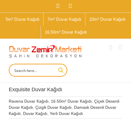
İçeriğe
Facebook
Instagram
geç
5m² Duvar Kağıdı
7m² Duvar Kağıdı
10m² Duvar Kağıdı
16.50m² Duvar Kağıdı
Exquisite Duvar Kağıdı
Ravena Duvar Kağıdı
,
16.50m² Duvar Kağıdı
,
Çiçek Desenli
Duvar Kağıdı
,
Çizgili Duvar Kağıdı
,
Damask Desenli Duvar
Kağıdı
,
Duvar Kağıdı
,
Yerli Duvar Kağıdı