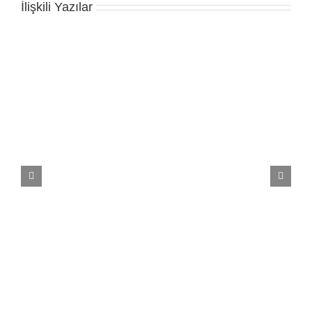
İlişkili Yazılar
us
Gerflor Mipolam Action