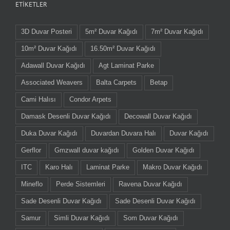
ETIKETLER
3D Duvar Posteri
5m² Duvar Kağıdı
7m² Duvar Kağıdı
10m² Duvar Kağıdı
16.50m² Duvar Kağıdı
Adawall Duvar Kağıdı
Agt Laminat Parke
Associated Weavers
Balta Carpets
Betap
Cami Halısı
Condor Arpets
Damask Desenli Duvar Kağıdı
Decowall Duvar Kağıdı
Duka Duvar Kağıdı
Duvardan Duvara Halı
Duvar Kağıdı
Gerflor
Gmzwall duvar kağıdı
Golden Duvar Kağıdı
ITC
Karo Halı
Laminat Parke
Makro Duvar Kağıdı
Mineflo
Perde Sistemleri
Ravena Duvar Kağıdı
Sade Desenli Duvar Kağıdı
Sade Desenli Duvar Kağıdı
Samur
Simli Duvar Kağıdı
Som Duvar Kağıdı