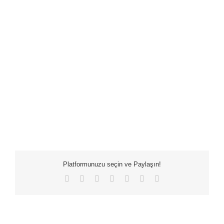
Platformunuzu seçin ve Paylaşın!
Facebook
X
LinkedIn
WhatsApp
Tumblr
Pinterest
E-
posta