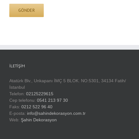
İLETIŞIM
Atatürk Blv., Unkapanı İMÇ 5 BLOK. NO:5301, 34134 Fatih/
İstanbul
Telefon:
02125229615
Cep telefonu:
0541 213 97 30
Faks:
0212 522 96 40
E-posta:
info@sahindekorasyon.com.tr
Web:
Şahin Dekorasyon