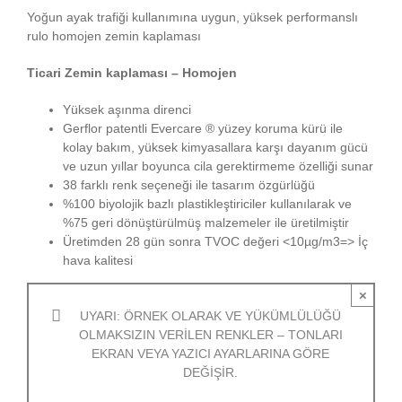
Yoğun ayak trafiği kullanımına uygun, yüksek performanslı
rulo homojen zemin kaplaması
Ticari Zemin kaplaması – Homojen
Yüksek aşınma direnci
Gerflor patentli Evercare ® yüzey koruma kürü ile
kolay bakım, yüksek kimyasallara karşı dayanım gücü
ve uzun yıllar boyunca cila gerektirmeme özelliği sunar
38 farklı renk seçeneği ile tasarım özgürlüğü
%100 biyolojik bazlı plastikleştiriciler kullanılarak ve
%75 geri dönüştürülmüş malzemeler ile üretilmiştir
Üretimden 28 gün sonra TVOC değeri <10µg/m3=> İç
hava kalitesi
×
UYARI: ÖRNEK OLARAK VE YÜKÜMLÜLÜĞÜ
OLMAKSIZIN VERILEN RENKLER – TONLARI
EKRAN VEYA YAZICI AYARLARINA GÖRE
DEĞIŞIR.