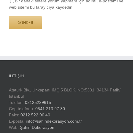
Bir dahaki sefere yorum yapmam için adımı, e-postamı ve
web sitemi bu tarayıcıya kaydedin.
İLETIŞIM
Atatürk Blv., Unkapanı İMÇ 5 BLOK. NO:5301, 34134 Fatih/
İstanbul
Telefon:
02125229615
Cep telefonu:
0541 213 97 30
Faks:
0212 522 96 40
E-posta:
info@sahindekorasyon.com.tr
Web:
Şahin Dekorasyon