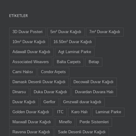
ETIKETLER
3D Duvar Posteri
5m² Duvar Kağıdı
7m² Duvar Kağıdı
10m² Duvar Kağıdı
16.50m² Duvar Kağıdı
Adawall Duvar Kağıdı
Agt Laminat Parke
Associated Weavers
Balta Carpets
Betap
Cami Halısı
Condor Arpets
Damask Desenli Duvar Kağıdı
Decowall Duvar Kağıdı
Dinarsu
Duka Duvar Kağıdı
Duvardan Duvara Halı
Duvar Kağıdı
Gerflor
Gmzwall duvar kağıdı
Golden Duvar Kağıdı
ITC
Karo Halı
Laminat Parke
Maxwall Duvar Kağıdı
Mineflo
Perde Sistemleri
Ravena Duvar Kağıdı
Sade Desenli Duvar Kağıdı