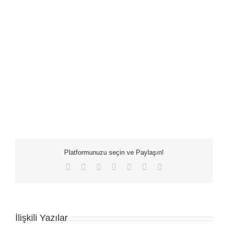
Platformunuzu seçin ve Paylaşın!
Facebook
X
LinkedIn
WhatsApp
Tumblr
Pinterest
E-
posta
İlişkili Yazılar