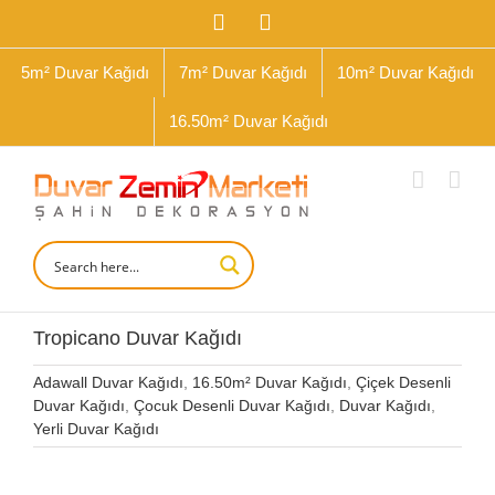
İçeriğe
Facebook
Instagram
geç
5m² Duvar Kağıdı
7m² Duvar Kağıdı
10m² Duvar Kağıdı
16.50m² Duvar Kağıdı
Tropicano Duvar Kağıdı
Adawall Duvar Kağıdı
,
16.50m² Duvar Kağıdı
,
Çiçek Desenli
Duvar Kağıdı
,
Çocuk Desenli Duvar Kağıdı
,
Duvar Kağıdı
,
Yerli Duvar Kağıdı