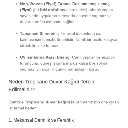
Non-Woven (Elyaf) Taban:
Dokunmamış kumaş
(Elyaf)
(bu linki
dofollow
olarak ekle) tabanlı yapısı
sayesinde uygulama sırasında esneme yapmaz ve
duvarın nefes almasını sağlar.
Tamamen Silinebilir:
Tropikal desenlerin canlı
kalması için temizlik önemlidir. Nemli bir bezle kolayca
silinebilir, leke tutmaz.
UV Işınlarına Karşı Direnç:
Canlı yeşiller ve egzotik
turuncular, güneş ışığına maruz kalsa bile solma
yapmaz; yıllarca ilk günkü parlaklığını korur.
Neden Tropicano Duvar Kağıdı Tercih
Edilmelidir?
Evinizde
Tropicano duvar kağıdı
kullanmanız için öne çıkan
üç temel neden:
1. Mekansal Derinlik ve Ferahlık