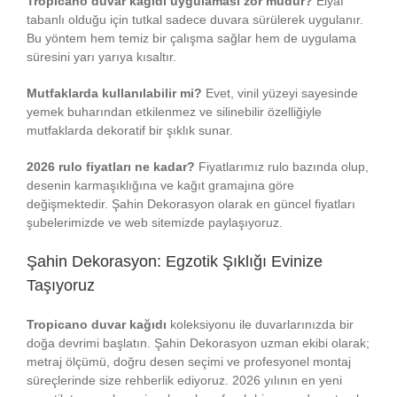
Tropicano duvar kağıdı uygulaması zor mudur?
Elyaf
tabanlı olduğu için tutkal sadece duvara sürülerek uygulanır.
Bu yöntem hem temiz bir çalışma sağlar hem de uygulama
süresini yarı yarıya kısaltır.
Mutfaklarda kullanılabilir mi?
Evet, vinil yüzeyi sayesinde
yemek buharından etkilenmez ve silinebilir özelliğiyle
mutfaklarda dekoratif bir şıklık sunar.
2026 rulo fiyatları ne kadar?
Fiyatlarımız rulo bazında olup,
desenin karmaşıklığına ve kağıt gramajına göre
değişmektedir. Şahin Dekorasyon olarak en güncel fiyatları
şubelerimizde ve web sitemizde paylaşıyoruz.
Şahin Dekorasyon: Egzotik Şıklığı Evinize
Taşıyoruz
Tropicano duvar kağıdı
koleksiyonu ile duvarlarınızda bir
doğa devrimi başlatın. Şahin Dekorasyon uzman ekibi olarak;
metraj ölçümü, doğru desen seçimi ve profesyonel montaj
süreçlerinde size rehberlik ediyoruz. 2026 yılının en yeni