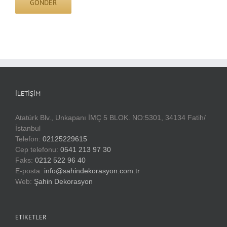
İLETIŞIM
Atatürk Blv., Unkapanı İMÇ 5 BLOK. NO:5301, 34134 Fatih/
İstanbul
Telefon:
02125229615
Cep telefonu:
0541 213 97 30
Faks:
0212 522 96 40
E-posta:
info@sahindekorasyon.com.tr
Web:
Şahin Dekorasyon
ETIKETLER