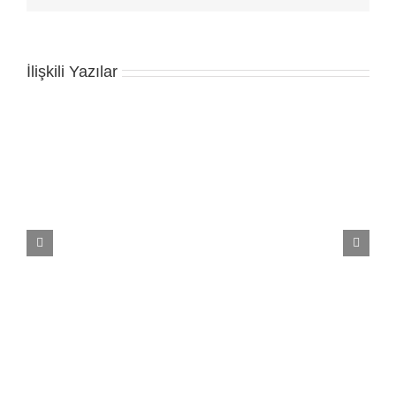
İlişkili Yazılar
Spor Salonu Posterleri