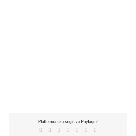
Platformunuzu seçin ve Paylaşın!
Facebook
X
LinkedIn
WhatsApp
Tumblr
Pinterest
E-
posta