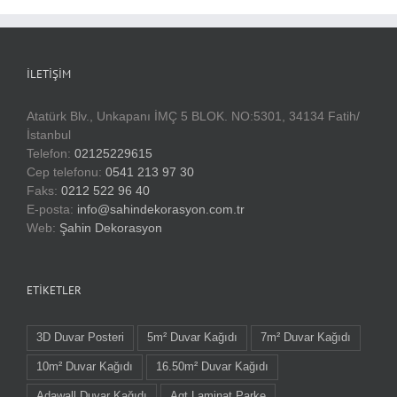
İLETIŞIM
Atatürk Blv., Unkapanı İMÇ 5 BLOK. NO:5301, 34134 Fatih/
İstanbul
Telefon:
02125229615
Cep telefonu:
0541 213 97 30
Faks:
0212 522 96 40
E-posta:
info@sahindekorasyon.com.tr
Web:
Şahin Dekorasyon
ETIKETLER
3D Duvar Posteri
5m² Duvar Kağıdı
7m² Duvar Kağıdı
10m² Duvar Kağıdı
16.50m² Duvar Kağıdı
Adawall Duvar Kağıdı
Agt Laminat Parke