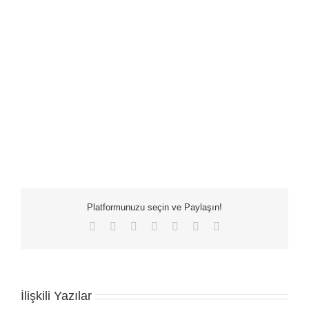
Platformunuzu seçin ve Paylaşın!
Facebook
X
LinkedIn
WhatsApp
Tumblr
Pinterest
E-
posta
İlişkili Yazılar