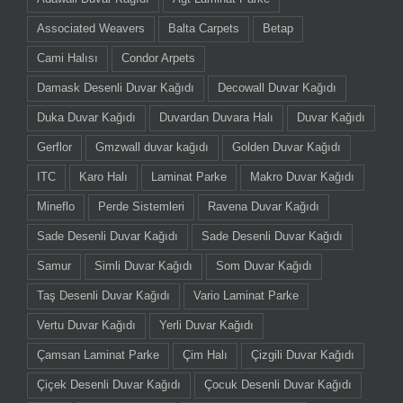
Associated Weavers
Balta Carpets
Betap
Cami Halısı
Condor Arpets
Damask Desenli Duvar Kağıdı
Decowall Duvar Kağıdı
Duka Duvar Kağıdı
Duvardan Duvara Halı
Duvar Kağıdı
Gerflor
Gmzwall duvar kağıdı
Golden Duvar Kağıdı
ITC
Karo Halı
Laminat Parke
Makro Duvar Kağıdı
Mineflo
Perde Sistemleri
Ravena Duvar Kağıdı
Sade Desenli Duvar Kağıdı
Sade Desenli Duvar Kağıdı
Samur
Simli Duvar Kağıdı
Som Duvar Kağıdı
Taş Desenli Duvar Kağıdı
Vario Laminat Parke
Vertu Duvar Kağıdı
Yerli Duvar Kağıdı
Çamsan Laminat Parke
Çim Halı
Çizgili Duvar Kağıdı
Çiçek Desenli Duvar Kağıdı
Çocuk Desenli Duvar Kağıdı