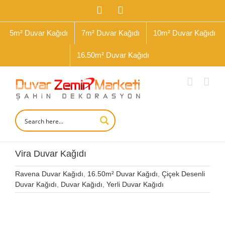
İçeriğe
Facebook
Instagram
geç
5m² Duvar Kağıdı
7m² Duvar Kağıdı
10m² Duvar Kağıdı
16.50m² Duvar Kağıdı
Vira Duvar Kağıdı
Ravena Duvar Kağıdı
,
16.50m² Duvar Kağıdı
,
Çiçek Desenli
Duvar Kağıdı
,
Duvar Kağıdı
,
Yerli Duvar Kağıdı