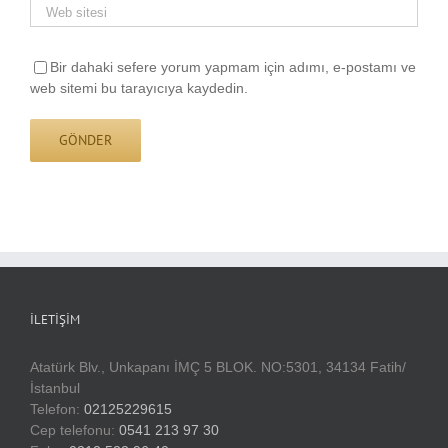
Bir dahaki sefere yorum yapmam için adımı, e-postamı ve
web sitemi bu tarayıcıya kaydedin.
İLETIŞIM
Atatürk Blv., Unkapanı İMÇ 5 BLOK. NO:5301, 34134 Fatih/
İstanbul
Telefon:
02125229615
Cep telefonu:
0541 213 97 30