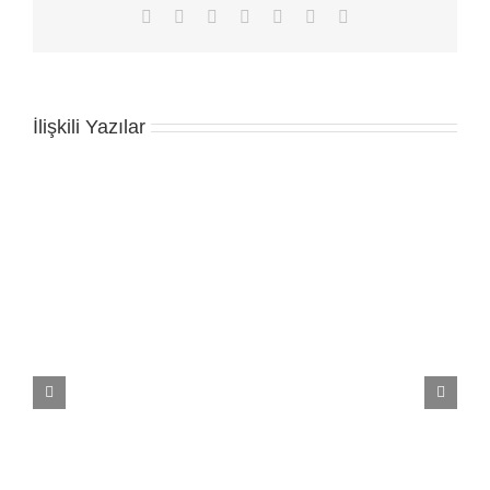
Facebook
X
LinkedIn
WhatsApp
Tumblr
Pinterest
E-
posta
İlişkili Yazılar
Carpet Tiles Karo Halı