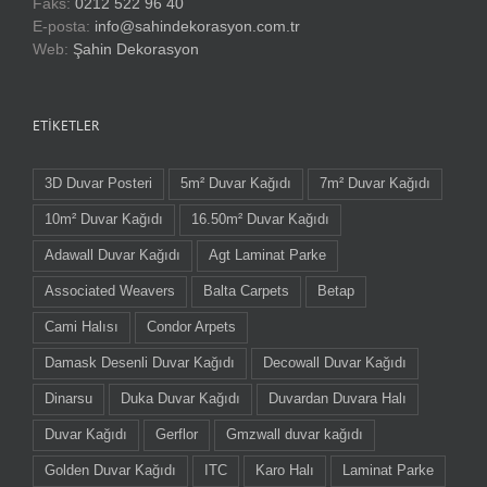
Faks:
0212 522 96 40
E-posta:
info@sahindekorasyon.com.tr
Web:
Şahin Dekorasyon
ETIKETLER
3D Duvar Posteri
5m² Duvar Kağıdı
7m² Duvar Kağıdı
10m² Duvar Kağıdı
16.50m² Duvar Kağıdı
Adawall Duvar Kağıdı
Agt Laminat Parke
Associated Weavers
Balta Carpets
Betap
Cami Halısı
Condor Arpets
Damask Desenli Duvar Kağıdı
Decowall Duvar Kağıdı
Dinarsu
Duka Duvar Kağıdı
Duvardan Duvara Halı
Duvar Kağıdı
Gerflor
Gmzwall duvar kağıdı
Golden Duvar Kağıdı
ITC
Karo Halı
Laminat Parke