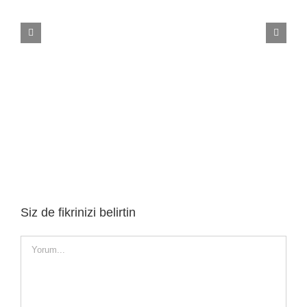
Carpet Tiles Karo Halı
Siz de fikrinizi belirtin
Yorum