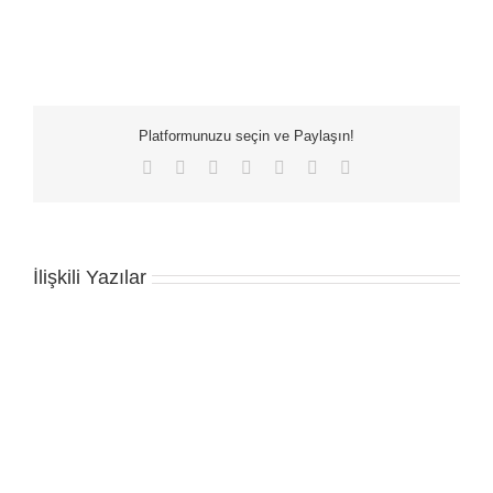
Platformunuzu seçin ve Paylaşın!
Facebook
X
LinkedIn
WhatsApp
Tumblr
Pinterest
E-
posta
İlişkili Yazılar