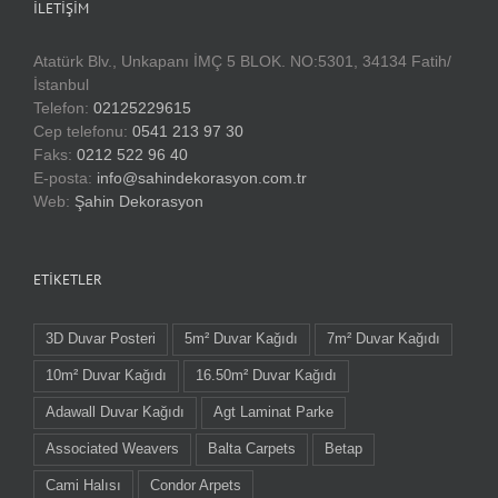
İLETIŞIM
Atatürk Blv., Unkapanı İMÇ 5 BLOK. NO:5301, 34134 Fatih/
İstanbul
Telefon:
02125229615
Cep telefonu:
0541 213 97 30
Faks:
0212 522 96 40
E-posta:
info@sahindekorasyon.com.tr
Web:
Şahin Dekorasyon
ETIKETLER
3D Duvar Posteri
5m² Duvar Kağıdı
7m² Duvar Kağıdı
10m² Duvar Kağıdı
16.50m² Duvar Kağıdı
Adawall Duvar Kağıdı
Agt Laminat Parke
Associated Weavers
Balta Carpets
Betap
Cami Halısı
Condor Arpets