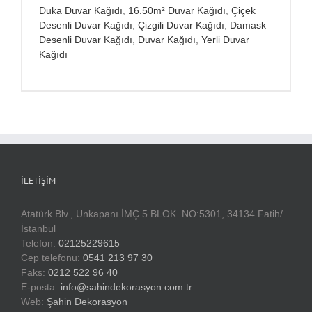
Duka Duvar Kağıdı
,
16.50m² Duvar Kağıdı
,
Çiçek
Desenli Duvar Kağıdı
,
Çizgili Duvar Kağıdı
,
Damask
Desenli Duvar Kağıdı
,
Duvar Kağıdı
,
Yerli Duvar
Kağıdı
İLETIŞIM
Atatürk Blv., Unkapanı İMÇ 5 BLOK. NO:5301, 34134 Fatih/
İstanbul
Telefon:
02125229615
Cep telefonu:
0541 213 97 30
Faks:
0212 522 96 40
E-posta:
info@sahindekorasyon.com.tr
Web:
Şahin Dekorasyon