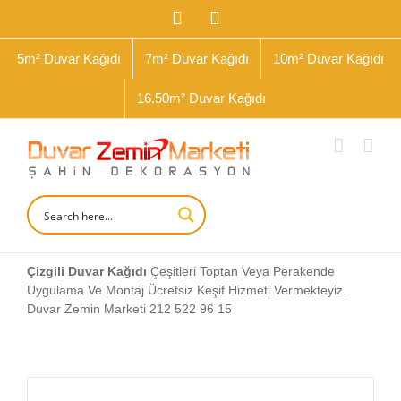
İçeriğe
Facebook
Instagram
geç
5m² Duvar Kağıdı
7m² Duvar Kağıdı
10m² Duvar Kağıdı
16.50m² Duvar Kağıdı
Çizgili Duvar Kağıdı
Çeşitleri Toptan Veya Perakende
Uygulama Ve Montaj Ücretsiz Keşif Hizmeti Vermekteyiz.
Duvar Zemin Marketi 212 522 96 15