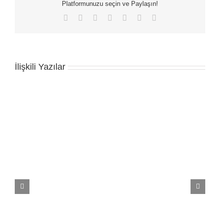
Platformunuzu seçin ve Paylaşın!
Facebook
X
LinkedIn
WhatsApp
Tumblr
Pinterest
E-
posta
İlişkili Yazılar
us
Gerflor Mipolam Action