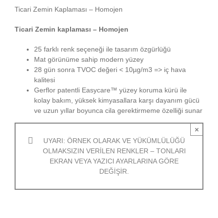
Ticari Zemin Kaplaması – Homojen
Ticari Zemin kaplaması – Homojen
25 farklı renk seçeneği ile tasarım özgürlüğü
Mat görünüme sahip modern yüzey
28 gün sonra TVOC değeri < 10µg/m3 => iç hava
kalitesi
Gerflor patentli Easycare™ yüzey koruma kürü ile
kolay bakım, yüksek kimyasallara karşı dayanım gücü
ve uzun yıllar boyunca cila gerektirmeme özelliği sunar
×
UYARI: ÖRNEK OLARAK VE YÜKÜMLÜLÜĞÜ
OLMAKSIZIN VERILEN RENKLER – TONLARI
EKRAN VEYA YAZICI AYARLARINA GÖRE
DEĞIŞIR.