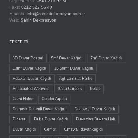
Cep telefonu:
0541 213 97 30
Faks:
0212 522 96 40
E-posta:
info@sahindekorasyon.com.tr
Web:
Şahin Dekorasyon
ETIKETLER
3D Duvar Posteri
5m² Duvar Kağıdı
7m² Duvar Kağıdı
10m² Duvar Kağıdı
16.50m² Duvar Kağıdı
Adawall Duvar Kağıdı
Agt Laminat Parke
Associated Weavers
Balta Carpets
Betap
Cami Halısı
Condor Arpets
Damask Desenli Duvar Kağıdı
Decowall Duvar Kağıdı
Dinarsu
Duka Duvar Kağıdı
Duvardan Duvara Halı
Duvar Kağıdı
Gerflor
Gmzwall duvar kağıdı