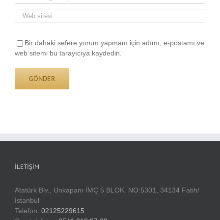
Bir dahaki sefere yorum yapmam için adımı, e-postamı ve
web sitemi bu tarayıcıya kaydedin.
İLETIŞIM
Atatürk Blv., Unkapanı İMÇ 5 BLOK. NO:5301, 34134 Fatih/
İstanbul
Telefon:
02125229615