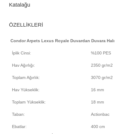
Katalağu
ÖZELLİKLERİ
Condor Arpets Lexus Royale Duvardan Duvara Halı
İplik Cinsi:
%100 PES
Hav Ağırlığı:
2350 gr/m2
Toplam Ağırlık:
3070 gr/m2
Hav Yükseklik:
16 mm
Toplam Yükseklik:
18 mm
Taban:
Actionbac
Ebatlar:
400 cm