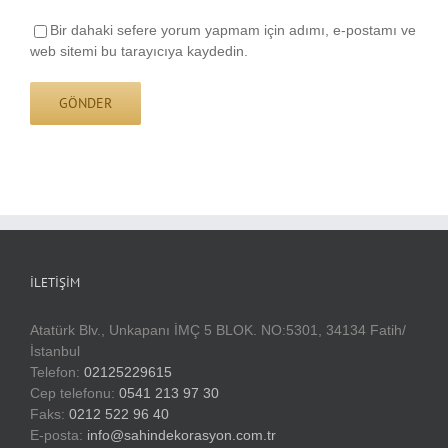
Bir dahaki sefere yorum yapmam için adımı, e-postamı ve
web sitemi bu tarayıcıya kaydedin.
İLETIŞIM
Atatürk Blv., Unkapanı İMÇ 5 BLOK. NO:5301, 34134 Fatih/
İstanbul
Telefon:
02125229615
Cep telefonu:
0541 213 97 30
Faks:
0212 522 96 40
E-posta:
info@sahindekorasyon.com.tr