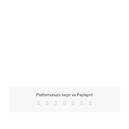
Platformunuzu seçin ve Paylaşın!
Facebook
X
LinkedIn
WhatsApp
Tumblr
Pinterest
E-
posta