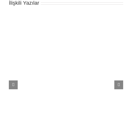
İlişkili Yazılar
Variety Collection 3