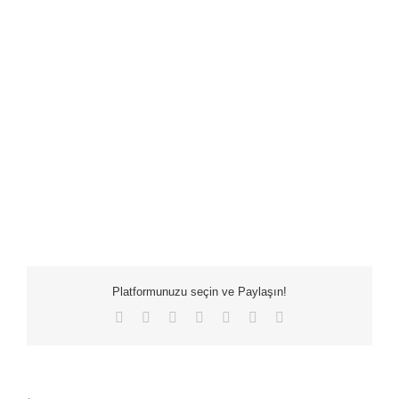
Platformunuzu seçin ve Paylaşın!
Facebook
X
LinkedIn
WhatsApp
Tumblr
Pinterest
E-
posta