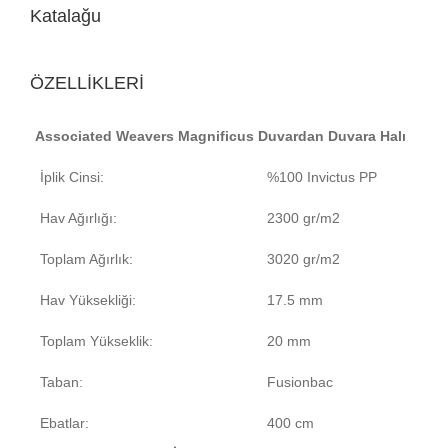
Katalağu
ÖZELLİKLERİ
Associated Weavers Magnificus Duvardan Duvara Halı
İplik Cinsi:
%100 Invictus PP
Hav Ağırlığı:
2300 gr/m2
Toplam Ağırlık:
3020 gr/m2
Hav Yüksekliği:
17.5 mm
Toplam Yükseklik:
20 mm
Taban:
Fusionbac
Ebatlar:
400 cm