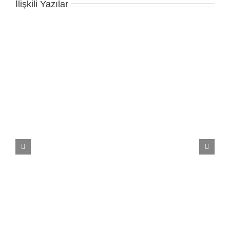
İlişkili Yazılar
Variety Collection 3