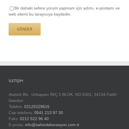
Bir dahaki sefere yorum yapmam için adımı, e-postamı ve
web sitemi bu tarayıcıya kaydedin.
İLETIŞIM
Atatürk Blv., Unkapanı İMÇ 5 BLOK. NO:5301, 34134 Fatih/
İstanbul
Telefon:
02125229615
Cep telefonu:
0541 213 97 30
Faks:
0212 522 96 40
E-posta:
info@sahindekorasyon.com.tr