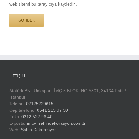
web sitemi bu tarayıcıya kaydedin.
İLETIŞIM
Atatürk Blv., Unkapanı İMÇ 5 BLOK. NO:5301, 34134 Fatih/
İstanbul
Telefon:
02125229615
Cep telefonu:
0541 213 97 30
Faks:
0212 522 96 40
E-posta:
info@sahindekorasyon.com.tr
Web:
Şahin Dekorasyon