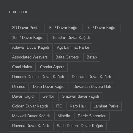
ETIKETLER
3D Duvar Posteri
5m² Duvar Kağıdı
7m² Duvar Kağıdı
10m² Duvar Kağıdı
16.50m² Duvar Kağıdı
Adawall Duvar Kağıdı
Agt Laminat Parke
Associated Weavers
Balta Carpets
Betap
Cami Halısı
Condor Arpets
Damask Desenli Duvar Kağıdı
Decowall Duvar Kağıdı
Dinarsu
Duka Duvar Kağıdı
Duvardan Duvara Halı
Duvar Kağıdı
Gerflor
Gmzwall duvar kağıdı
Golden Duvar Kağıdı
ITC
Karo Halı
Laminat Parke
Maxwall Duvar Kağıdı
Mineflo
Perde Sistemleri
Ravena Duvar Kağıdı
Sade Desenli Duvar Kağıdı