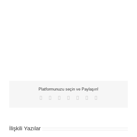
Platformunuzu seçin ve Paylaşın!
Facebook
X
LinkedIn
WhatsApp
Tumblr
Pinterest
E-
posta
İlişkili Yazılar