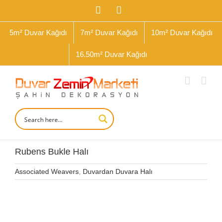
İçeriğe
Facebook
Instagram
geç
5m² Duvar Kağıdı
7m² Duvar Kağıdı
10m² Duvar Kağıdı
16.50m² Duvar Kağıdı
Rubens Bukle Halı
Associated Weavers
,
Duvardan Duvara Halı