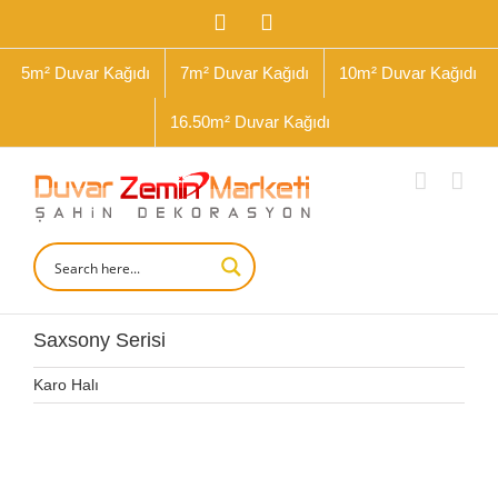
İçeriğe
Facebook
Instagram
geç
5m² Duvar Kağıdı
7m² Duvar Kağıdı
10m² Duvar Kağıdı
16.50m² Duvar Kağıdı
Saxsony Serisi
Karo Halı