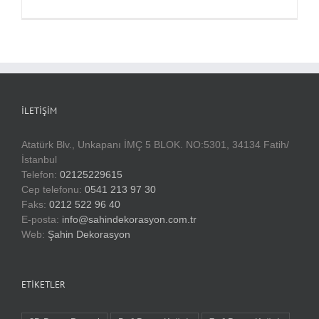
İLETIŞIM
Atatürk Blv., Unkapanı İMÇ 5 BLOK. NO:5301, 34134 Fatih/
İstanbul
Telefon:
02125229615
Cep telefonu:
0541 213 97 30
Faks:
0212 522 96 40
E-posta:
info@sahindekorasyon.com.tr
Web:
Şahin Dekorasyon
ETIKETLER