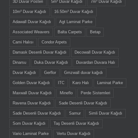
3D Duvar Posteri
5m² Duvar Kağıdı
7m² Duvar Kağıdı
10m² Duvar Kağıdı
16.50m² Duvar Kağıdı
Adawall Duvar Kağıdı
Agt Laminat Parke
Associated Weavers
Balta Carpets
Betap
Cami Halısı
Condor Arpets
Damask Desenli Duvar Kağıdı
Decowall Duvar Kağıdı
Dinarsu
Duka Duvar Kağıdı
Duvardan Duvara Halı
Duvar Kağıdı
Gerflor
Gmzwall duvar kağıdı
Golden Duvar Kağıdı
ITC
Karo Halı
Laminat Parke
Maxwall Duvar Kağıdı
Mineflo
Perde Sistemleri
Ravena Duvar Kağıdı
Sade Desenli Duvar Kağıdı
Sade Desenli Duvar Kağıdı
Samur
Simli Duvar Kağıdı
Som Duvar Kağıdı
Taş Desenli Duvar Kağıdı
Vario Laminat Parke
Vertu Duvar Kağıdı